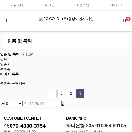
커뮤니티
로그인
회원가입
마이페이지
0
인증 및 특허
인증 및 특허 카테고리
전체
인증서
특허증
이미지 목록
특허증
돔형지붕
1
2
3
CUSTOMER CENTER
BANK INFO
070-4880-3754
하나은행 335-910064-89105
평일
09:30~18:00
예금주 (주)홍성이엔지