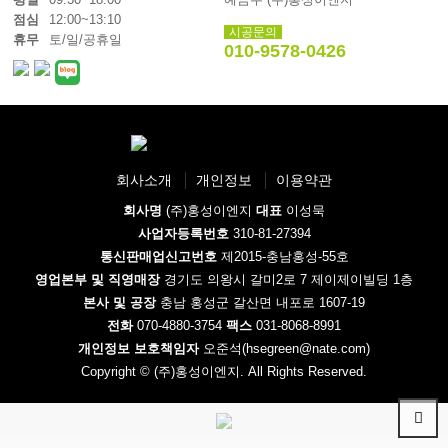
점심
12:00~13:10
시공문의
휴무
토/일/공휴일
010-9578-0426
회사소개
개인정보
이용약관
회사명
(주)홍성이엔지
대표
이성묵
사업자등록번호
310-81-27394
통신판매업신고번호
제2015-충남홍성-55호
영업본부 및 직영매장
경기도 의왕시 갈미2로 7 제이제이빌딩 1층
본사 및 공장
충남 홍성군 갈산면 내포로 1607-19
전화
070-4880-3754
팩스
031-8068-8991
개인정보 보호책임자
오준석(hsegreen@nate.com)
Copyright © (주)홍성이엔지. All Rights Reserved.