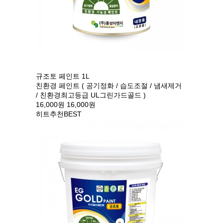
규조토 페인트 1L
친환경 페인트 ( 공기정화 / 습도조절 / 냄새제거
/ 친환경최고등급 UL그린가드골드 )
16,000원
16,000원
히트
추천
BEST