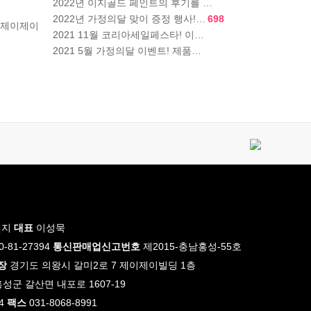
2022년 이지골드 페인트의 후기를 …
2022년 가정의달 맞이 증정 행사!…
698
 제이제이
2021 11월 코리아세일페스타! 이…
2021 5월 가정의달 이벤트! 제품…
엔지
대표
이성묵
0-81-27394
통신판매업신고번호
제2015-충남홍성-55호
장
경기도 의왕시 갈미2로 7 제이제이빌딩 1층
성군 갈산면 내포로 1607-19
4
팩스
031-8068-8991