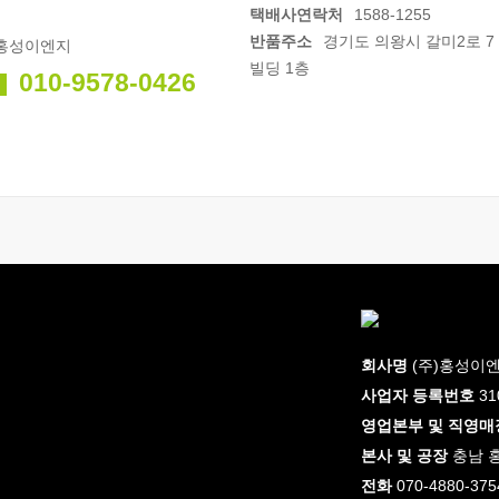
택배사연락처
1588-1255
반품주소
경기도 의왕시 갈미2로 7
)홍성이엔지
빌딩 1층
010-9578-0426
의
회사명
(주)홍성이
사업자 등록번호
31
영업본부 및 직영매
본사 및 공장
충남 홍
전화
070-4880-375