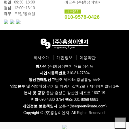
평일
09:30~18:00
예금주 (주)홍성이엔지
점심
12:00~13:10
시공문의
휴무
토/일/공휴일
010-9578-0426
회사소개
개인정보
이용약관
회사명
(주)홍성이엔지
대표
이성묵
사업자등록번호
310-81-27394
통신판매업신고번호
제2015-충남홍성-55호
영업본부 및 직영매장
경기도 의왕시 갈미2로 7 제이제이빌딩 1층
본사 및 공장
충남 홍성군 갈산면 내포로 1607-19
전화
070-4880-3754
팩스
031-8068-8991
개인정보 보호책임자
오준석(hsegreen@nate.com)
Copyright © (주)홍성이엔지. All Rights Reserved.