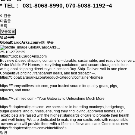
* TEL : 031-8068-8990, 070-5038-1192~4
이전글
다음글
목록
댓글목록
댓글목록
GlobalCargoArks.com님의 댓글
GlobalCargoArks…
25-10-27 22:29
https://GlobalCargoArks.com
Buy new & used shipping containers – durable, sustainable, and ready for delivery.
Order Mobile EV Homes, luxury living containers, and secure storage solutions
with global shipping direct to your location.Buy. Ship. Deliver. Aall in one place
Competitive pricing, transparent deals, and fast dispatch—.
https://globalcargoarks.com/product-category/container-homes/
https://Farmyardlivestock.com,
your trusted source for quality goats, pigs,
alpacas, and more.
https://Mushified.com
- "Your Gateway to Unleashing Much More
https://adoptexoticpets.com
we specialize in breeding monkeys, hedgehogs,
sugar gliders, and bunnies, ensuring they find loving, approved homes. Our
exotic pets are raised with the highest standards of care to promote their health
and well-being. We are dedicated to matching our exotic pets with responsible
owners who will provide them with a lifetime of love and care. Come to us now
https://adoptexoticpets.com/chinchillas/
✨
답변